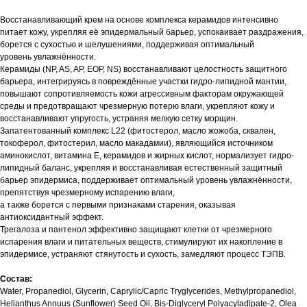
Восстанавливающий крем на основе комплекса керамидов интенсивно
питает кожу, укрепляя её эпидермальный барьер, успокаивает раздражения,
борется с сухостью и шелушениями, поддерживая оптимальный
уровень увлажнённости.
Керамиды (NP, AS, AP, EOP, NS) восстанавливают целостность защитного
барьера, интегрируясь в повреждённые участки гидро-липидной мантии,
повышают сопротивляемость кожи агрессивным факторам окружающей
среды и предотвращают чрезмерную потерю влаги, укрепляют кожу и
восстанавливают упругость, устраняя мелкую сетку морщин.
Запатентованный комплекс L22 (фитостерол, масло жожоба, сквален,
токоферол, фитостерил, масло макадамии), являющийся источником
аминокислот, витамина E, керамидов и жирных кислот, нормализует гидро-
липидный баланс, укрепляя и восстанавливая естественный защитный
барьер эпидермиса, поддерживает оптимальный уровень увлажнённости,
препятствуя чрезмерному испарению влаги,
а также борется с первыми признаками старения, оказывая
антиоксидантный эффект.
Трегалоза и пантенол эффективно защищают клетки от чрезмерного
испарения влаги и питательных веществ, стимулируют их накопление в
эпидермисе, устраняют стянутость и сухость, замедляют процесс ТЭПВ.
Состав:
Water, Propanediol, Glycerin, Caprylic/Capric Tryglycerides, Methylpropanediol,
Helianthus Annuus (Sunflower) Seed Oil, Bis-Diglyceryl Polyacyladipate-2, Olea