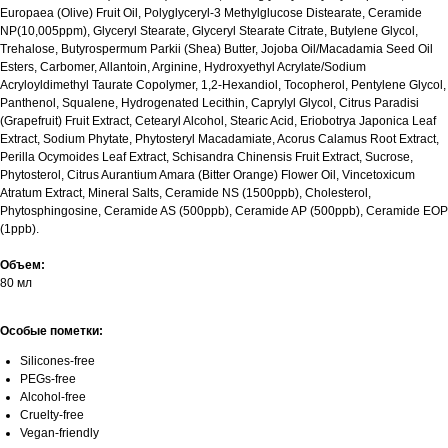
Europaea (Olive) Fruit Oil, Polyglyceryl-3 Methylglucose Distearate, Ceramide
NP(10,005ppm), Glyceryl Stearate, Glyceryl Stearate Citrate, Butylene Glycol,
Trehalose, Butyrospermum Parkii (Shea) Butter, Jojoba Oil/Macadamia Seed Oil
Esters, Carbomer, Allantoin, Arginine, Hydroxyethyl Acrylate/Sodium
Acryloyldimethyl Taurate Copolymer, 1,2-Hexandiol, Tocopherol, Pentylene Glycol,
Panthenol, Squalene, Hydrogenated Lecithin, Caprylyl Glycol, Citrus Paradisi
(Grapefruit) Fruit Extract, Cetearyl Alcohol, Stearic Acid, Eriobotrya Japonica Leaf
Extract, Sodium Phytate, Phytosteryl Macadamiate, Acorus Calamus Root Extract,
Perilla Ocymoides Leaf Extract, Schisandra Chinensis Fruit Extract, Sucrose,
Phytosterol, Citrus Aurantium Amara (Bitter Orange) Flower Oil, Vincetoxicum
Atratum Extract, Mineral Salts, Ceramide NS (1500ppb), Cholesterol,
Phytosphingosine, Ceramide AS (500ppb), Ceramide AP (500ppb), Ceramide EOP
(1ppb).
Объем:
80 мл
Особые пометки:
Silicones-free
PEGs-free
Alcohol-free
Cruelty-free
Vegan-friendly