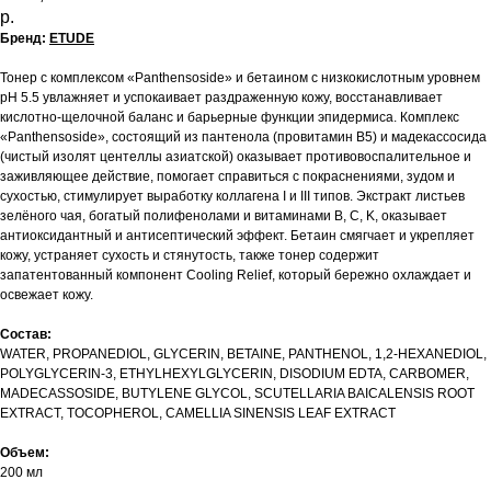
р.
Бренд:
ETUDE
Тонер с комплексом «Panthensoside» и бетаином с низкокислотным уровнем
pH 5.5 увлажняет и успокаивает раздраженную кожу, восстанавливает
кислотно-щелочной баланс и барьерные функции эпидермиса. Комплекс
«Panthensoside», состоящий из пантенола (провитамин B5) и мадекассосида
(чистый изолят центеллы азиатской) оказывает противовоспалительное и
заживляющее действие, помогает справиться с покраснениями, зудом и
сухостью, стимулирует выработку коллагена I и III типов. Экстракт листьев
зелёного чая, богатый полифенолами и витаминами B, C, K, оказывает
антиоксидантный и антисептический эффект. Бетаин смягчает и укрепляет
кожу, устраняет сухость и стянутость, также тонер содержит
запатентованный компонент Cooling Relief, который бережно охлаждает и
освежает кожу.
Состав:
WATER, PROPANEDIOL, GLYCERIN, BETAINE, PANTHENOL, 1,2-HEXANEDIOL,
POLYGLYCERIN-3, ETHYLHEXYLGLYCERIN, DISODIUM EDTA, CARBOMER,
MADECASSOSIDE, BUTYLENE GLYCOL, SCUTELLARIA BAICALENSIS ROOT
EXTRACT, TOCOPHEROL, CAMELLIA SINENSIS LEAF EXTRACT
Объем:
200 мл