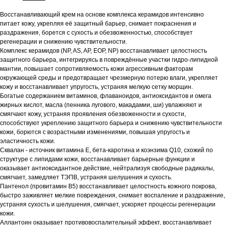
Восстанавливающий крем на основе комплекса керамидов интенсивно
питает кожу, укрепляя её защитный барьер, снимает покраснения и
раздражения, борется с сухость и обезвоженностью, способствует
регенерации и снижению чувствительности.
Комплекс керамидов (NP, AS, AP, EOP, NP) восстанавливает целостность
защитного барьера, интегрируясь в повреждённые участки гидро-липидной
мантии, повышает сопротивляемость кожи агрессивным факторам
окружающей среды и предотвращает чрезмерную потерю влаги, укрепляет
кожу и восстанавливает упругость, устраняя мелкую сетку морщин.
Богатые содержанием витаминов, флаваноидов, антиоксидантов и омега
жирных кислот, масла (пенника лугового, макадамии, ши) увлажняют и
смягчают кожу, устраняя проявления обезвоженности и сухости,
способствуют укреплению защитного барьера и снижению чувствительности
кожи, борются с возрастными изменениями, повышая упругость и
эластичность кожи.
Сквалан - источник витамина E, бета-каротина и коэнзима Q10, схожий по
структуре с липидами кожи, восстанавливает барьерные функции и
оказывает антиоксидантное действие, нейтрализуя свободные радикалы,
смягчает, замедляет ТЭПВ, устраняя шелушения и сухость.
Пантенол (провитамин B5) восстанавливает целостность кожного покрова,
быстро заживляет мелкие повреждения, снимает воспаление и раздражение,
устраняя сухость и шелушения, смягчает, ускоряет процессы регенерации
кожи.
Аллантоин оказывает противовоспалительный эффект, восстанавливает