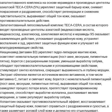
запатентованного комплекса на основе керамидов и производных центеллы
азиатской TECA-CERA (5%) укрепляет защитный барьер кожи, снимает
покраснения и раздражения, способствует регенерации и снижению
чувствительности, выравнивает общий тон кожи, оказывает
противовоспалительное действие.
Запатентованный липосомальный комплекс TECA-CERA, в состав которого
входят производные центеллы азиатской (мадекассовая кислота,
мадекасоссид, азиатикосид, азиатиковая кислота) и керамиды 9S оказывает
заживляющее действие, успокаивает раздражённую кожу, устраняет
воспаления и зуд, укрепляет защитные функции кожи и улучшает её
влагоудерживающие свойства.
Ниацинамид (витамин B3) укрепляет гидро-липидную мантию кожи,
осветляет нежелательную пигментацию (пост-акне, веснушки, пигментные
пятна), борется с расширенными порами, уменьшая выработку себума,
обладает противовоспалительными и успокаивающими свойствами,
стимулирует синтез коллагена, сокращает выраженность и глубину морщин.
Экстракт облепихи является источником многих витаминов, в том числе
витамина C, питает и смягчает кожу, борется с нежелательной пигментацией
(пост-акне, веснушки, пигментные пятна), выравнивая общий тон кожи,
замедляет процесс потери влаги, препятствует преждевременному
старению, способствует выработке коллагена, разглаживает мелкие
морщинки, а также регулирует выработку себума.
Аллантоин оказывает противовоспалительный эффект, восстанавливает
защитный барьер кожи, помогает справиться с раздражением и сухостью, а
также размягчает роговой слой кожи и деликатно его отшелушивает.