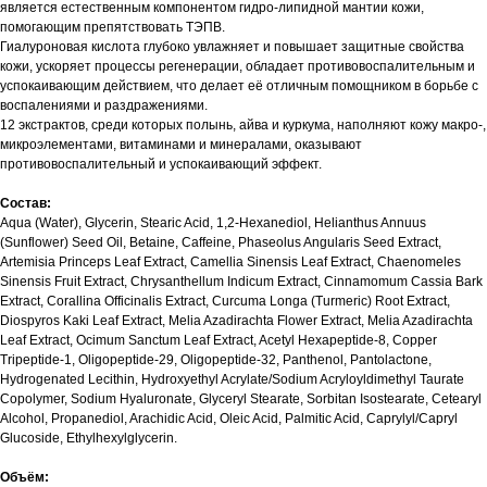
является естественным компонентом гидро-липидной мантии кожи,
помогающим препятствовать ТЭПВ.
Гиалуроновая кислота глубоко увлажняет и повышает защитные свойства
кожи, ускоряет процессы регенерации, обладает противовоспалительным и
успокаивающим действием, что делает её отличным помощником в борьбе с
воспалениями и раздражениями.
12 экстрактов, среди которых полынь, айва и куркума, наполняют кожу макро-,
микроэлементами, витаминами и минералами, оказывают
противовоспалительный и успокаивающий эффект.
Состав:
Aqua (Water), Glycerin, Stearic Acid, 1,2-Hexanediol, Helianthus Annuus
(Sunflower) Seed Oil, Betaine, Caffeine, Phaseolus Angularis Seed Extract,
Artemisia Princeps Leaf Extract, Camellia Sinensis Leaf Extract, Chaenomeles
Sinensis Fruit Extract, Chrysanthellum Indicum Extract, Cinnamomum Cassia Bark
Extract, Corallina Officinalis Extract, Curcuma Longa (Turmeric) Root Extract,
Diospyros Kaki Leaf Extract, Melia Azadirachta Flower Extract, Melia Azadirachta
Leaf Extract, Ocimum Sanctum Leaf Extract, Acetyl Hexapeptide-8, Copper
Tripeptide-1, Oligopeptide-29, Oligopeptide-32, Panthenol, Pantolactone,
Hydrogenated Lecithin, Hydroxyethyl Acrylate/Sodium Acryloyldimethyl Taurate
Copolymer, Sodium Hyaluronate, Glyceryl Stearate, Sorbitan Isostearate, Cetearyl
Alcohol, Propanediol, Arachidic Acid, Oleic Acid, Palmitic Acid, Caprylyl/Capryl
Glucoside, Ethylhexylglycerin.
Объём: