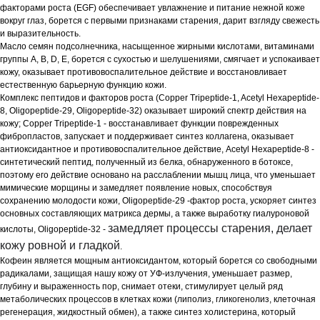
факторами роста (EGF) обеспечивает увлажнение и питание нежной коже
вокруг глаз, борется с первыми признаками старения, дарит взгляду свежесть
и выразительность.
Масло семян подсолнечника, насыщенное жирными кислотами, витаминами
группы A, B, D, E, борется с сухостью и шелушениями, смягчает и успокаивает
кожу, оказывает противовоспалительное действие и восстановливает
естественную барьерную функцию кожи.
Комплекс пептидов и факторов роста (Copper Tripeptide-1, Acetyl Hexapeptide-
8, Oligopeptide-29, Oligopeptide-32) оказывает широкий спектр действия на
кожу; Copper Tripeptide-1 - восстанавливает функции поврежденных
фибропластов, запускает и поддерживает синтез коллагена, оказывает
антиоксидантное и противовоспалительное действие, Acetyl Hexapeptide-8 -
синтетический пептид, полученный из белка, обнаруженного в ботоксе,
поэтому его действие основано на расслаблении мышц лица, что уменьшает
мимические морщины и замедляет появление новых, способствуя
сохранению молодости кожи, Oligopeptide-29 -фактор роста, ускоряет синтез
основных составляющих матрикса дермы, а также выработку гиалуроновой
замедляет процессы старения, делает
кислоты, Oligopeptide-32 -
кожу ровной и гладкой
.
Кофеин является мощным антиоксидантом, который борется со свободными
радикалами, защищая нашу кожу от УФ-излучения, уменьшает размер,
глубину и выраженность пор, снимает отеки, стимулирует целый ряд
метаболических процессов в клетках кожи (липолиз, гликогенолиз, клеточная
регенерация, жидкостный обмен), а также синтез холистерина, который