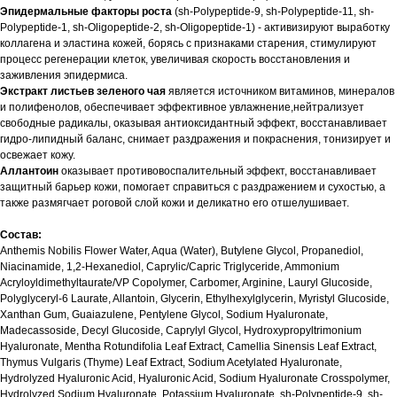
Эпидермальные факторы роста
(sh-Polypeptide-9, sh-Polypeptide-11, sh-
Polypeptide-1, sh-Oligopeptide-2, sh-Oligopeptide-1) - активизируют выработку
коллагена и эластина кожей, борясь с признаками старения, стимулируют
процесс регенерации клеток, увеличивая скорость восстановления и
заживления эпидермиса.
Экстракт листьев зеленого чая
является источником витаминов, минералов
и полифенолов, обеспечивает эффективное увлажнение,нейтрализует
свободные радикалы, оказывая антиоксидантный эффект, восстанавливает
гидро-липидный баланс, снимает раздражения и покраснения, тонизирует и
освежает кожу.
Аллантоин
оказывает противовоспалительный эффект, восстанавливает
защитный барьер кожи, помогает справиться с раздражением и сухостью, а
также размягчает роговой слой кожи и деликатно его отшелушивает.
Состав:
Anthemis Nobilis Flower Water, Aqua (Water), Butylene Glycol, Propanediol,
Niacinamide, 1,2-Hexanediol, Caprylic/Capric Triglyceride, Ammonium
Acryloyldimethyltaurate/VP Copolymer, Carbomer, Arginine, Lauryl Glucoside,
Polyglyceryl-6 Laurate, Allantoin, Glycerin, Ethylhexylglycerin, Myristyl Glucoside,
Xanthan Gum, Guaiazulene, Pentylene Glycol, Sodium Hyaluronate,
Madecassoside, Decyl Glucoside, Caprylyl Glycol, Hydroxypropyltrimonium
Hyaluronate, Mentha Rotundifolia Leaf Extract, Camellia Sinensis Leaf Extract,
Thymus Vulgaris (Thyme) Leaf Extract, Sodium Acetylated Hyaluronate,
Hydrolyzed Hyaluronic Acid, Hyaluronic Acid, Sodium Hyaluronate Crosspolymer,
Hydrolyzed Sodium Hyaluronate, Potassium Hyaluronate, sh-Polypeptide-9, sh-