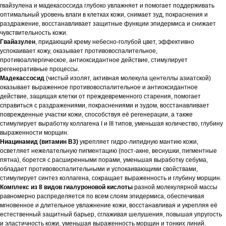
гвайзулена и мадекасоссида глубоко увлажняет и помогает поддерживать
оптимальный уровень влаги в клетках кожи, снимает зуд, покраснения и
раздражение, восстанавливает защитные функции эпидермиса и снижает
чувствительность кожи.
Гвайазулен
, придающий крему небесно-голубой цвет, эффективно
успокаивает кожу, оказывает противовоспалительное,
противоаллергическое, антиоксидантное действие, стимулирует
регенеративные процессы.
Мадекассосид
(чистый изолят, активная молекула центеллы азиатской)
оказывает выраженное противовоспалительное и антиоксидантное
действие, защищая клетки от преждевременного старения, помогает
справиться с раздражениями, покраснениями и зудом, восстанавливает
поврежденные участки кожи, способствуя её регенерации, а также
стимулирует выработку коллагена I и III типов, уменьшая количество, глубину
выраженности морщин.
Ниацинамид (витамин B3)
укрепляет гидро-липидную мантию кожи,
осветляет нежелательную пигментацию (пост-акне, веснушки, пигментные
пятна), борется с расширенными порами, уменьшая выработку себума,
обладает противовоспалительными и успокаивающими свойствами,
стимулирует синтез коллагена, сокращает выраженность и глубину морщин.
Комплекс из 8 видов гиалуроновой кислоты
разной молекулярной массы
равномерно распределяется по всем слоям эпидермиса, обеспечивая
мгновенное и длительное увлажнение кожи, восстанавливая и укрепляя её
естественный защитный барьер, сглаживая шелушения, повышая упругость
и эластичность кожи, уменьшая выраженность морщин и тонких линий.