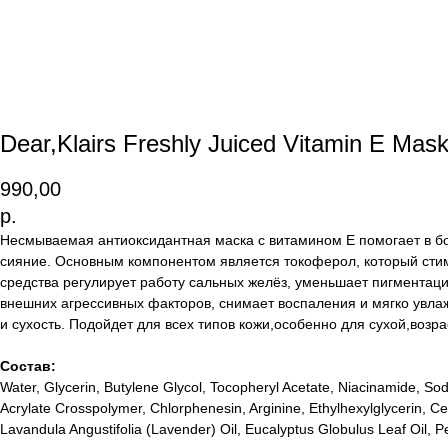
Dear,Klairs Freshly Juiced Vitamin E Mask
990,00
р.
Несмываемая антиоксидантная маска с витамином Е помогает в бо
сияние. Основным компонентом является токоферол, который стим
средства регулирует работу сальных желёз, уменьшает пигментаци
внешних агрессивных факторов, снимает воспаления и мягко увла
и сухость. Подойдет для всех типов кожи,особенно для сухой,воз
Состав:
Water, Glycerin, Butylene Glycol, Tocopheryl Acetate, Niacinamide, 
Acrylate Crosspolymer, Chlorphenesin, Arginine, Ethylhexylglycerin, Ce
Lavandula Angustifolia (Lavender) Oil, Eucalyptus Globulus Leaf Oil, 