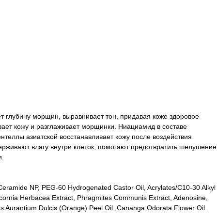
 глубину морщин, выравнивает тон, придавая коже здоровое
ает кожу и разглаживает морщинки. Ниациамид в составе
ентеллы азиатской восстанавливает кожу после воздействия
ерживают влагу внутри клеток, помогают предотвратить шелушение
и.
 Ceramide NP, PEG-60 Hydrogenated Castor Oil, Acrylates/C10-30 Alkyl
Salicornia Herbacea Extract, Phragmites Communis Extract, Adenosine,
rus Aurantium Dulcis (Orange) Peel Oil, Cananga Odorata Flower Oil.