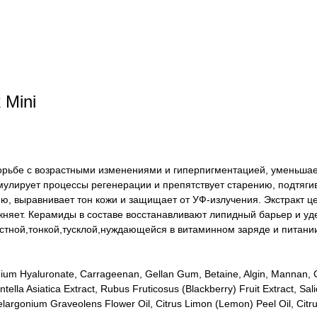
 Mini
рьбе с возрастными изменениями и гиперпигментацией, уменьшает
улирует процессы регенерации и препятствует старению, подтягив
ю, выравнивает тон кожи и защищает от УФ-излучения. Экстракт ц
жняет. Керамиды в составе восстанавливают липидный барьер и уд
растной,тонкой,тусклой,нуждающейся в витаминном заряде и питани
Sodium Hyaluronate, Carrageenan, Gellan Gum, Betaine, Algin, Mannan,
ntella Asiatica Extract, Rubus Fruticosus (Blackberry) Fruit Extract, 
Pelargonium Graveolens Flower Oil, Citrus Limon (Lemon) Peel Oil, Cit