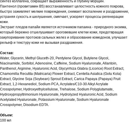
синтез коллагена, сокращает выраженность и глубину морщин.
Пантенол (провитамин B5) восстанавливает целостность кожного покрова,
быстро заживляет мелкие повреждения, снимает воспаление и раздражение,
устраняя сухость и шелушения, смягчает, ускоряет процессы регенерации
кожи.
Экстракт плодов папайи является источником папаина - природного энзима,
который бережно отшелушивает ороговевшие клетки кожи, предотвращая
закупоривание протоков сальных желез и образование комедонов, улучшает
рельеф и текстуру кожи не вызывая раздражения.
Состав:
Water, Glycerin, Methyl Gluceth-20, Pentylene Glycol, Butylene Glycol,
Niacinamide, Sorbitol, Adenosine, Caffeine, Sodium Hyaluronate, Allantoin,
Panthenol, Arginine, Hyaluronic Acid, Glycyrrhiza Glabra (Licorice) Root Extract,
Chamomilla Recutita (Matricaria) Flower Extract, Centella Asiatica (Gotu Kola)
Extract, Glycine Soja (Soybean) Sprout Extract, Carica Papaya (Papaya) Fruit
Extract, 1,2-Hexanediol, Sodium PCA, Acrylates/C10-30 Alkyl Acrylate
Crosspolymer, Hydroxyethylcellulose, Trehalose, Sodium Polyglutamate,
Hydroxypropyltrimonium Hyaluronate, Hydrolyzed Hyaluronic Acid, Sodium
Acetylated Hyaluronate, Potassium Hyaluronate, Sodium Hyaluronate
Crosspolymer, Disodium EDTA.
Объем:
100 мл