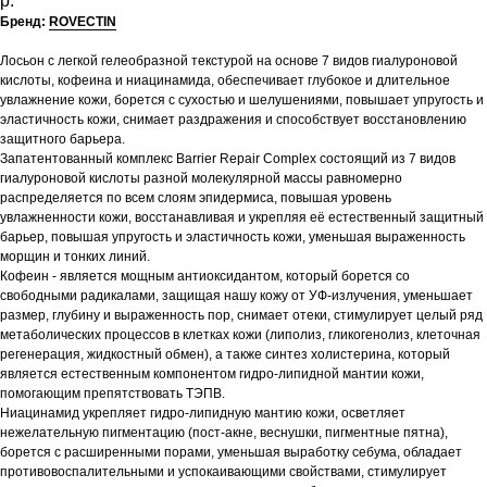
р.
Бренд:
ROVECTIN
Лосьон с легкой гелеобразной текстурой на основе 7 видов гиалуроновой
кислоты, кофеина и ниацинамида, обеспечивает глубокое и длительное
увлажнение кожи, борется с сухостью и шелушениями, повышает упругость и
эластичность кожи, снимает раздражения и способствует восстановлению
защитного барьера.
Запатентованный комплекс Barrier Repair Complex состоящий из 7 видов
гиалуроновой кислоты разной молекулярной массы равномерно
распределяется по всем слоям эпидермиса, повышая уровень
увлажненности кожи, восстанавливая и укрепляя её естественный защитный
барьер, повышая упругость и эластичность кожи, уменьшая выраженность
морщин и тонких линий.
Кофеин - является мощным антиоксидантом, который борется со
свободными радикалами, защищая нашу кожу от УФ-излучения, уменьшает
размер, глубину и выраженность пор, снимает отеки, стимулирует целый ряд
метаболических процессов в клетках кожи (липолиз, гликогенолиз, клеточная
регенерация, жидкостный обмен), а также синтез холистерина, который
является естественным компонентом гидро-липидной мантии кожи,
помогающим препятствовать ТЭПВ.
Ниацинамид укрепляет гидро-липидную мантию кожи, осветляет
нежелательную пигментацию (пост-акне, веснушки, пигментные пятна),
борется с расширенными порами, уменьшая выработку себума, обладает
противовоспалительными и успокаивающими свойствами, стимулирует