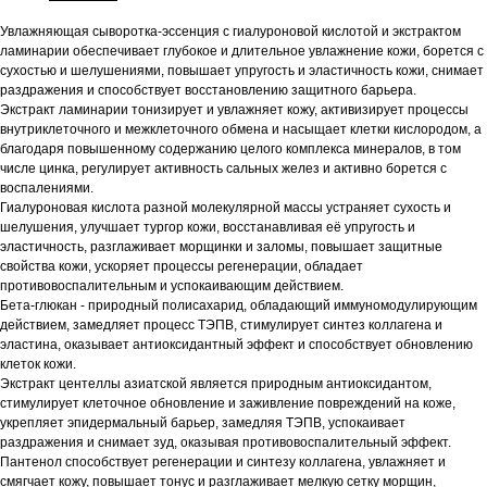
Увлажняющая сыворотка-эссенция c гиалуроновой кислотой и экстрактом
ламинарии обеспечивает глубокое и длительное увлажнение кожи, борется с
сухостью и шелушениями, повышает упругость и эластичность кожи, снимает
раздражения и способствует восстановлению защитного барьера.
Экстракт ламинарии тонизирует и увлажняет кожу, активизирует процессы
внутриклеточного и межклеточного обмена и насыщает клетки кислородом, а
благодаря повышенному содержанию целого комплекса минералов, в том
числе цинка, регулирует активность сальных желез и активно борется с
воспалениями.
Гиалуроновая кислота разной молекулярной массы устраняет сухость и
шелушения, улучшает тургор кожи, восстанавливая её упругость и
эластичность, разглаживает морщинки и заломы, повышает защитные
свойства кожи, ускоряет процессы регенерации, обладает
противовоспалительным и успокаивающим действием.
Бета-глюкан - природный полисахарид, обладающий иммуномодулирующим
действием, замедляет процесс ТЭПВ, стимулирует синтез коллагена и
эластина, оказывает антиоксидантный эффект и способствует обновлению
клеток кожи.
Экстракт центеллы азиатской является природным антиоксидантом,
стимулирует клеточное обновление и заживление повреждений на коже,
укрепляет эпидермальный барьер, замедляя ТЭПВ, успокаивает
раздражения и снимает зуд, оказывая противовоспалительный эффект.
Пантенол способствует регенерации и синтезу коллагена, увлажняет и
смягчает кожу, повышает тонус и разглаживает мелкую сетку морщин,