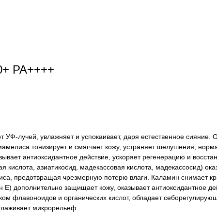
50+ PA++++
-лучей, увлажняет и успокаивает, даря естественное сияние. Окс
амамелиса тонизирует и смягчает кожу, устраняет шелушения, норм
азывает антиоксидантное действие, ускоряет регенерацию и восст
вая кислота, азиатикосид, мадекассовая кислота, мадекассосид) о
са, предотвращая чрезмерную потерю влаги. Каламин снимает кра
н E) дополнительно защищает кожу, оказывает антиоксидантное де
ником флавоноидов и органических кислот, обладает себорегулиру
зглаживает микрорельеф.