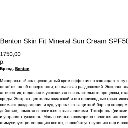
Benton Skin Fit Mineral Sun Cream SPF
1750,00
р.
Бренд:
Benton
Минеральный солнцезащитный крем эффективно защищает кожу от УФ
остаётся на её поверхности, не вызывая раздражений. Экстракт г
антисептик, подавляя и успокаивая воспалительные процессы, ок
среды. Экстракт центеллы азиатской и его производные (азиатико
снимают раздражение и зуд, укрепляют защитный барьер эпидерми
действие, помогая справиться с высыпаниями. Токоферол (витами
и устраняет тусклость. Масло листьев розмарина является источ
стимулирует регенерацию клеток, способствует сужению пор и ра