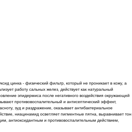
ид цинка - физический фильтр, который не проникает в кожу, а
ализует работу сальных желез, действует как натуральный
ановление эпидермиса после негативного воздействия окружающей
казывают противовоспалительный и антисептический эффект,
сноту, зуд и раздражение, оказывает антибактериальное
йствие, ниацинамид осветляет пигментные пятна, выравнивает тон
ющим, антиоксидантным и противовоспалительным действием,